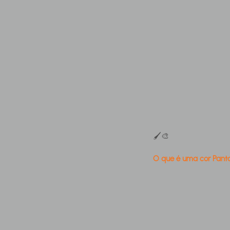
🖌️🎨
O que é uma cor Pant