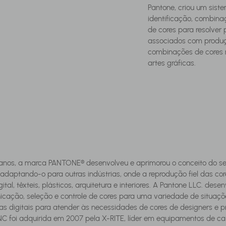
Pantone, criou um sist
identificação, combin
de cores para resolver
associados com produç
combinações de cores
artes gráficas.
 anos, a marca PANTONE® desenvolveu e aprimorou o conceito do se
daptando-o para outras indústrias, onde a reprodução fiel das cores
gital, têxteis, plásticos, arquitetura e interiores. A Pantone LLC. de
cação, seleção e controle de cores para uma variedade de situaçõ
s digitais para atender às necessidades de cores de designers e pr
NC foi adquirida em 2007 pela X-RITE, líder em equipamentos de ca