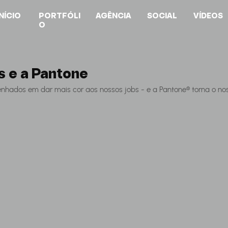
INÍCIO
PORTFÓLI
AGÊNCIA
SOCIAL
VÍDEOS
O
s e a Pantone
ados em dar mais cor aos nossos jobs - e a Pantone® torna o no